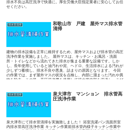
排水不良は高圧洗浄で快適に。厚生労働大臣指定業者に安心してお任
せください。
和歌山市 戸建 屋外マス排水管
排水管清掃
清掃
建物の排水設備を正常に維持するため、屋外マスおよび排水管の高圧
洗浄作業を実施しました。 屋外マスは、キッチン・お風呂・洗面
所・トイレなどから流れてきた排水が集まる重要な設備です。しか
し、長年使用していると油汚れや泥、ヘドロ、生活排水による汚れが
少しずつ蓄積し、排水不良や悪臭、詰まりの原因となります。 今回
の作業では、まず屋外マスの状況を点検し、内部に溜まった汚れや異
物を除去。その後、高圧洗浄機を使用して排水管内部を洗浄し、こび
り付いた汚れをしっかり取り除きました。
泉大津市 マンション 排水管高
排水管清掃
圧洗浄作業
泉大津市にて排水管清掃を実施致しました！ 浴室洗濯パン洗面所室
内排水管高圧洗浄作業 キッチン作業前排水管内様子キッチン作業中