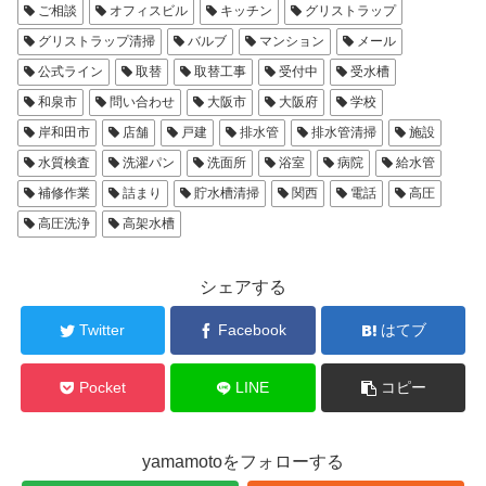
ご相談
オフィスビル
キッチン
グリストラップ
グリストラップ清掃
バルブ
マンション
メール
公式ライン
取替
取替工事
受付中
受水槽
和泉市
問い合わせ
大阪市
大阪府
学校
岸和田市
店舗
戸建
排水管
排水管清掃
施設
水質検査
洗濯パン
洗面所
浴室
病院
給水管
補修作業
詰まり
貯水槽清掃
関西
電話
高圧
高圧洗浄
高架水槽
シェアする
Twitter
Facebook
はてブ
Pocket
LINE
コピー
yamamotoをフォローする