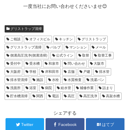
一度当社にお問い合わせくださいませ😊
グリストラップ清掃
ご相談
オフィスビル
キッチン
グリストラップ
グリストラップ清掃
バルブ
マンション
メール
側溝高圧洗浄(側溝清掃)
公式ライン
取替
取替工事
受付中
受水槽
和泉市
問い合わせ
大阪市
大阪府
学校
岸和田市
店舗
戸建
排水管
排水管清掃
施設
水栓
水質検査
洗濯パン
洗面所
浴室
病院
給水管
補修作業
詰まり
貯水槽清掃
関西
電話
高圧
高圧洗浄
高架水槽
シェアする
Twitter
Facebook
はてブ